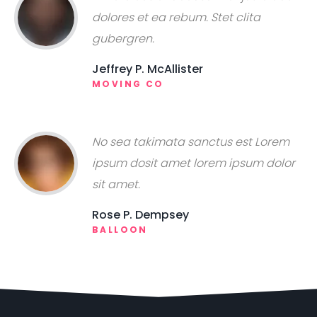
dolores et ea rebum. Stet clita
gubergren.
Jeffrey P. McAllister
MOVING CO
No sea takimata sanctus est Lorem
ipsum dosit amet lorem ipsum dolor
sit amet.
Rose P. Dempsey
BALLOON